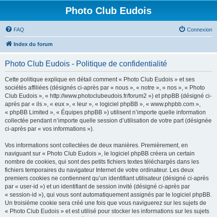
Photo Club Eudois
FAQ
Connexion
Index du forum
Photo Club Eudois - Politique de confidentialité
Cette politique explique en détail comment « Photo Club Eudois » et ses
sociétés affiliées (désignés ci-après par « nous », « notre », « nos », « Photo
Club Eudois », « http://www.photoclubeudois.fr/forum2 ») et phpBB (désigné ci-
après par « ils », « eux », « leur », « logiciel phpBB », « www.phpbb.com »,
« phpBB Limited », « Équipes phpBB ») utilisent n’importe quelle information
collectée pendant n’importe quelle session d’utilisation de votre part (désignée
ci-après par « vos informations »).
Vos informations sont collectées de deux manières. Premièrement, en
naviguant sur « Photo Club Eudois », le logiciel phpBB créera un certain
nombre de cookies, qui sont des petits fichiers textes téléchargés dans les
fichiers temporaires du navigateur Internet de votre ordinateur. Les deux
premiers cookies ne contiennent qu’un identifiant utilisateur (désigné ci-après
par « user-id ») et un identifiant de session invité (désigné ci-après par
« session-id »), qui vous sont automatiquement assignés par le logiciel phpBB.
Un troisième cookie sera créé une fois que vous naviguerez sur les sujets de
« Photo Club Eudois » et est utilisé pour stocker les informations sur les sujets