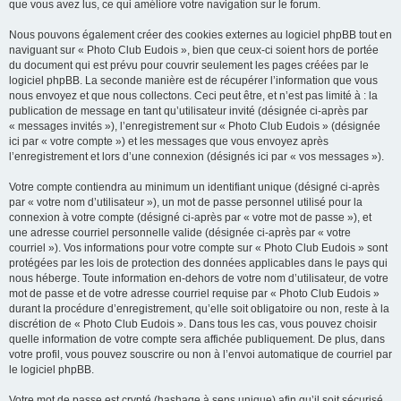
que vous avez lus, ce qui améliore votre navigation sur le forum.
Nous pouvons également créer des cookies externes au logiciel phpBB tout en
naviguant sur « Photo Club Eudois », bien que ceux-ci soient hors de portée
du document qui est prévu pour couvrir seulement les pages créées par le
logiciel phpBB. La seconde manière est de récupérer l’information que vous
nous envoyez et que nous collectons. Ceci peut être, et n’est pas limité à : la
publication de message en tant qu’utilisateur invité (désignée ci-après par
« messages invités »), l’enregistrement sur « Photo Club Eudois » (désignée
ici par « votre compte ») et les messages que vous envoyez après
l’enregistrement et lors d’une connexion (désignés ici par « vos messages »).
Votre compte contiendra au minimum un identifiant unique (désigné ci-après
par « votre nom d’utilisateur »), un mot de passe personnel utilisé pour la
connexion à votre compte (désigné ci-après par « votre mot de passe »), et
une adresse courriel personnelle valide (désignée ci-après par « votre
courriel »). Vos informations pour votre compte sur « Photo Club Eudois » sont
protégées par les lois de protection des données applicables dans le pays qui
nous héberge. Toute information en-dehors de votre nom d’utilisateur, de votre
mot de passe et de votre adresse courriel requise par « Photo Club Eudois »
durant la procédure d’enregistrement, qu’elle soit obligatoire ou non, reste à la
discrétion de « Photo Club Eudois ». Dans tous les cas, vous pouvez choisir
quelle information de votre compte sera affichée publiquement. De plus, dans
votre profil, vous pouvez souscrire ou non à l’envoi automatique de courriel par
le logiciel phpBB.
Votre mot de passe est crypté (hashage à sens unique) afin qu’il soit sécurisé.