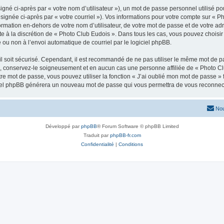
gné ci-après par « votre nom d’utilisateur »), un mot de passe personnel utilisé po
signée ci-après par « votre courriel »). Vos informations pour votre compte sur « P
mation en-dehors de votre nom d’utilisateur, de votre mot de passe et de votre adr
ste à la discrétion de « Photo Club Eudois ». Dans tous les cas, vous pouvez choisir
 ou non à l’envoi automatique de courriel par le logiciel phpBB.
l soit sécurisé. Cependant, il est recommandé de ne pas utiliser le même mot de pas
, conservez-le soigneusement et en aucun cas une personne affiliée de « Photo Cl
re mot de passe, vous pouvez utiliser la fonction « J’ai oublié mon mot de passe 
logiciel phpBB générera un nouveau mot de passe qui vous permettra de vous reconnec
Nou
Développé par
phpBB
® Forum Software © phpBB Limited
Traduit par
phpBB-fr.com
Confidentialité
|
Conditions