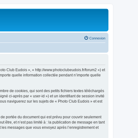
Connexion
hoto Club Eudois », « http://www.photoclubeudois.fr/forum2 ») et
importe quelle information collectée pendant n’importe quelle
bre de cookies, qui sont des petits fichiers textes téléchargés
gné ci-après par « user-id ») et un identifiant de session invité
ous naviguerez sur les sujets de « Photo Club Eudois » et est
 de portée du document qui est prévu pour couvrir seulement
être, et n’est pas limité à : la publication de message en tant
) et les messages que vous envoyez après l’enregistrement et