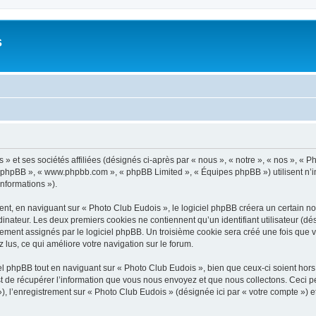
s
» et ses sociétés affiliées (désignés ci-après par « nous », « notre », « nos », « P
iel phpBB », « www.phpbb.com », « phpBB Limited », « Équipes phpBB ») utilisent n’
informations »).
t, en naviguant sur « Photo Club Eudois », le logiciel phpBB créera un certain nom
inateur. Les deux premiers cookies ne contiennent qu’un identifiant utilisateur (dési
uement assignés par le logiciel phpBB. Un troisième cookie sera créé une fois que v
z lus, ce qui améliore votre navigation sur le forum.
 phpBB tout en naviguant sur « Photo Club Eudois », bien que ceux-ci soient hors
de récupérer l’information que vous nous envoyez et que nous collectons. Ceci peut 
 »), l’enregistrement sur « Photo Club Eudois » (désignée ici par « votre compte »