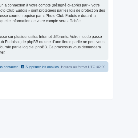
ur la connexion à votre compte (désigné ci-après par « votre
hoto Club Eudois » sont protégées par les lois de protection des
esse courriel requise par « Photo Club Eudois » durant la
 quelle information de votre compte sera affichée
se sur plusieurs sites Internet différents. Votre mot de passe
ub Eudois », de phpBB ou une d’une tierce partie ne peut vous
» fournie par le logiciel phpBB. Ce processus vous demandera
ter.
s contacter
Supprimer les cookies
Heures au format
UTC+02:00