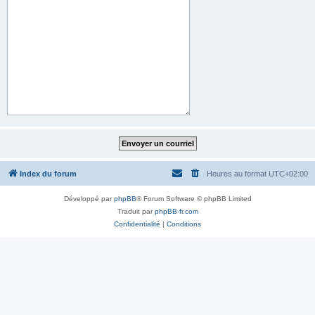
Index du forum
Heures au format
UTC+02:00
Développé par
phpBB
® Forum Software © phpBB Limited
Traduit par
phpBB-fr.com
Confidentialité
|
Conditions