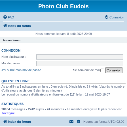
Photo Club Eudois
FAQ
Connexion
Index du forum
Nous sommes le sam. 8 août 2026 20:09
Aucun forum.
CONNEXION
Nom d’utilisateur :
Mot de passe :
J’ai oublié mon mot de passe
Se souvenir de moi
QUI EST EN LIGNE
Au total il y a
3
utilisateurs en ligne : 0 enregistré, 0 invisible et 3 invités (d’après le nombre
d’utilisateurs actifs ces 5 dernières minutes)
Le record du nombre d’utilisateurs en ligne est de
117
, le lun. 11 mai 2020 19:07
STATISTIQUES
20104
messages •
2742
sujets •
24
membres • Le membre enregistré le plus récent est
Jocelyne
.
Index du forum
Heures au format
UTC+02:00