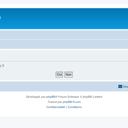
s
m ?
Nou
Développé par
phpBB
® Forum Software © phpBB Limited
Traduit par
phpBB-fr.com
Confidentialité
|
Conditions