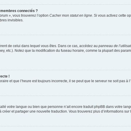
s membres connectés ?
forum », vous trouverez l’option
Cacher mon statut en ligne
. Si vous activez cette o
es invisibles.
ifférent de celui dans lequel vous êtes. Dans ce cas, accédez au
panneau de l’utilisa
ney, etc.). Notez que la modification du fuseau horaire, comme la plupart des para
ecte !
aire et que l’heure est toujours incorrecte, il se peut que le serveur ne soit pas à
installé votre langue ou bien que personne n’ait encore traduit phpBB dans votre l
s à créer et partager une nouvelle traduction. Vous trouverez plus d’informations sur l