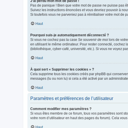
J’ai perdu mon mot de passe !
Pas de panique ! Bien que votre mot de passe ne puisse pas être
Suivez les instructions énoncées et vous devriez pouvoir à no
Si toutefois vous ne parveniez pas à réinitialiser votre mot de 
Haut
Pourquoi suis-je automatiquement déconnecté ?
Si vous ne cochez pas la case
Se souvenir de moi
lors de votr
en utilisant le même ordinateur. Pour rester connecté, cochez 
(bibliothèque, cyber-café, université, etc.). Si vous ne voyez pa
Haut
À quoi sert « Supprimer les cookies » ?
Cela supprime tous les cookies créés par phpBB qui conservent v
messages (lu ou non lu) si cela a été activé par un administra
Haut
Paramètres et préférences de l’utilisateur
Comment modifier mes paramètres ?
Si vous êtes membre de ce forum, tous vos paramètres sont st
votre nom d’utilisateur en haut des pages du forum). Cela vous
Haut