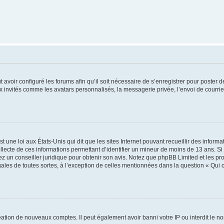
t avoir configuré les forums afin qu’il soit nécessaire de s’enregistrer pour poster
x invités comme les avatars personnalisés, la messagerie privée, l’envoi de courri
t une loi aux États-Unis qui dit que les sites Internet pouvant recueillir des infor
ollecte de ces informations permettant d’identifier un mineur de moins de 13 ans. S
tez un conseiller juridique pour obtenir son avis. Notez que phpBB Limited et les pr
gales de toutes sortes, à l’exception de celles mentionnées dans la question « Qui
réation de nouveaux comptes. Il peut également avoir banni votre IP ou interdit le no