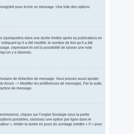
nregistré pour écrire un message. Une liste des options
 (quelquefois dans une durée limitée après sa publication) en
iquant qu’il a été modifié, le nombre de fois qu’il a été
sage, cependant ils ont la possibilité de laisser une note
elqu’un y a répondu.
rmulaire de rédaction de message. Vous pouvez aussi ajouter
du forum --> Modifier les préférences de message
). Par la suite,
daction de message.
ermissions), cliquez sur l’onglet
Sondage
sous la partie
ptions possibles, saisissez une option par ligne dans le
ateur », limiter la durée en jours du sondage (mettre « 0 » pour