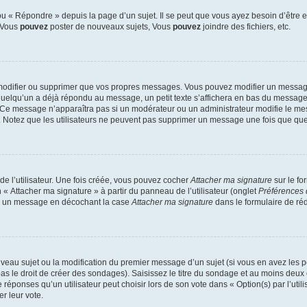
 « Répondre » depuis la page d’un sujet. Il se peut que vous ayez besoin d’être e
: Vous
pouvez
poster de nouveaux sujets, Vous
pouvez
joindre des fichiers, etc.
modifier ou supprimer que vos propres messages. Vous pouvez modifier un message
lqu’un a déjà répondu au message, un petit texte s’affichera en bas du message ind
n. Ce message n’apparaîtra pas si un modérateur ou un administrateur modifie le mes
ive. Notez que les utilisateurs ne peuvent pas supprimer un message une fois que qu
e l’utilisateur. Une fois créée, vous pouvez cocher
Attacher ma signature
sur le fo
 « Attacher ma signature » à partir du panneau de l’utilisateur (onglet
Préférences 
 à un message en décochant la case
Attacher ma signature
dans le formulaire de ré
ouveau sujet ou la modification du premier message d’un sujet (si vous en avez les p
 le droit de créer des sondages). Saisissez le titre du sondage et au moins deux o
onses qu’un utilisateur peut choisir lors de son vote dans « Option(s) par l’utilis
er leur vote.