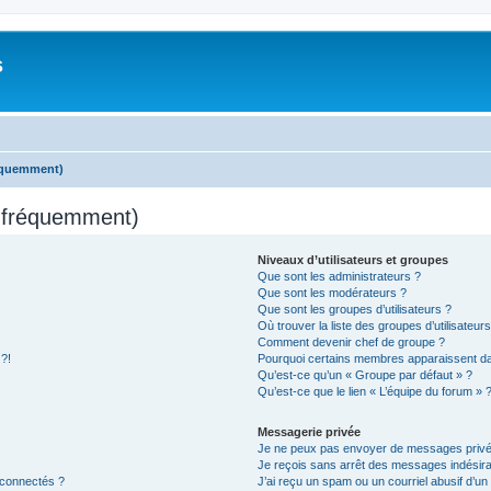
s
réquemment)
s fréquemment)
Niveaux d’utilisateurs et groupes
Que sont les administrateurs ?
Que sont les modérateurs ?
Que sont les groupes d’utilisateurs ?
Où trouver la liste des groupes d’utilisateur
Comment devenir chef de groupe ?
 ?!
Pourquoi certains membres apparaissent dan
Qu’est-ce qu’un « Groupe par défaut » ?
Qu’est-ce que le lien « L’équipe du forum » 
Messagerie privée
Je ne peux pas envoyer de messages privé
Je reçois sans arrêt des messages indésira
 connectés ?
J’ai reçu un spam ou un courriel abusif d’u