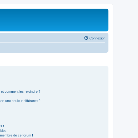
Connexion
s et comment les rejoindre ?
s une couleur différente ?
?
s !
bles !
n membre de ce forum !