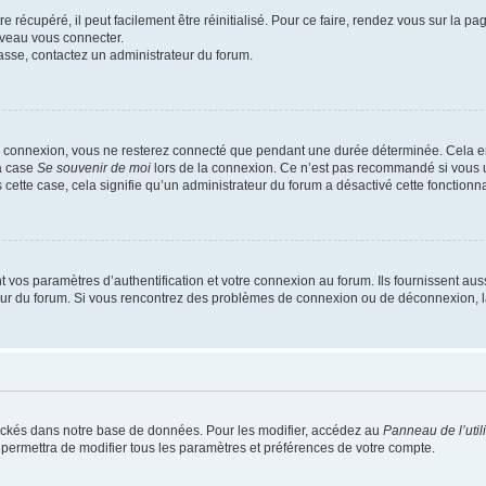
 récupéré, il peut facilement être réinitialisé. Pour ce faire, rendez vous sur la p
uveau vous connecter.
passe, contactez un administrateur du forum.
e connexion, vous ne resterez connecté que pendant une durée déterminée. Cela em
la case
Se souvenir de moi
lors de la connexion. Ce n’est pas recommandé si vous u
s cette case, cela signifie qu’un administrateur du forum a désactivé cette fonctionna
os paramètres d’authentification et votre connexion au forum. Ils fournissent aussi
teur du forum. Si vous rencontrez des problèmes de connexion ou de déconnexion, l
ockés dans notre base de données. Pour les modifier, accédez au
Panneau de l’util
 permettra de modifier tous les paramètres et préférences de votre compte.