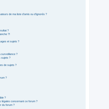
ateurs de ma liste d’amis ou d’ignorés ?
sultat ?
anche ?!
ages et sujets ?
a surveillance ?
 sujets ?
es de sujets ?
orum ?
ible ?
ns légales concernant ce forum ?
r du forum ?