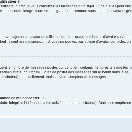
tilisateur ?
utilisateur lorsque vous consultez les messages d’un sujet. L’une d’elles peut êtr
rum. La seconde image, souvent plus grande, est connue sous le nom d’avatar et 
s pouvez ajouter un avatar en utilisant l’une des quatre méthodes d’avatar suivantes 
ont ils sont mis à disposition. Si vous ne pouvez pas utiliser d’avatar, contactez un
iquent le nombre de messages postés ou identifient certains membres tels que les 
ar l’administrateur du forum. Évitez de poster des messages sur le forum dans le seu
ministrateur) peut facilement abaisser votre compteur de messages.
mande de me connecter !?
re intégré (si la fonction a été activée par l’administrateur). Ceci pour empêcher l’u