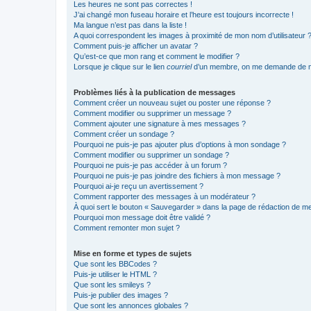
Les heures ne sont pas correctes !
J’ai changé mon fuseau horaire et l’heure est toujours incorrecte !
Ma langue n’est pas dans la liste !
A quoi correspondent les images à proximité de mon nom d’utilisateur 
Comment puis-je afficher un avatar ?
Qu’est-ce que mon rang et comment le modifier ?
Lorsque je clique sur le lien
courriel
d’un membre, on me demande de m
Problèmes liés à la publication de messages
Comment créer un nouveau sujet ou poster une réponse ?
Comment modifier ou supprimer un message ?
Comment ajouter une signature à mes messages ?
Comment créer un sondage ?
Pourquoi ne puis-je pas ajouter plus d’options à mon sondage ?
Comment modifier ou supprimer un sondage ?
Pourquoi ne puis-je pas accéder à un forum ?
Pourquoi ne puis-je pas joindre des fichiers à mon message ?
Pourquoi ai-je reçu un avertissement ?
Comment rapporter des messages à un modérateur ?
À quoi sert le bouton « Sauvegarder » dans la page de rédaction de 
Pourquoi mon message doit être validé ?
Comment remonter mon sujet ?
Mise en forme et types de sujets
Que sont les BBCodes ?
Puis-je utiliser le HTML ?
Que sont les smileys ?
Puis-je publier des images ?
Que sont les annonces globales ?