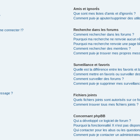
Amis et ignorés
Que sont mes listes d’amis et d’ignorés ?
?
Comment puis-je ajouter/supprimer des utilis
Recherche dans les forums
e connecter !?
Comment rechercher dans les forums ?
Pourquoi ma recherche ne renvoie aucun ré
Pourquoi ma recherche renvoie une page bl
Comment rechercher des membres ?
Comment puis-je trouver mes propres mess
Surveillance et favoris
Quelle est la différence entre les favoris et l
Comment mettre en favoris ou surveiller des
Comment surveiller des forums ?
Comment puis-je supprimer mes surveillanc
message ?
Fichiers joints
Quels fichiers joints sont autorisés sur ce f
Comment trouver tous mes fichiers joints ?
Concernant phpBB
Qui a développé ce logiciel de forum ?
Pourquoi la fonctionnalité X n’est pas dispon
Qui contacter pour les abus ou les questio
Comment puis-je contacter un administrateu