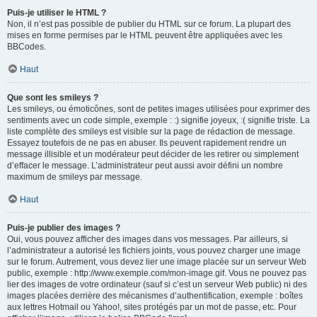
Puis-je utiliser le HTML ?
Non, il n’est pas possible de publier du HTML sur ce forum. La plupart des
mises en forme permises par le HTML peuvent être appliquées avec les
BBCodes.
Haut
Que sont les smileys ?
Les smileys, ou émoticônes, sont de petites images utilisées pour exprimer des
sentiments avec un code simple, exemple : :) signifie joyeux, :( signifie triste. La
liste complète des smileys est visible sur la page de rédaction de message.
Essayez toutefois de ne pas en abuser. Ils peuvent rapidement rendre un
message illisible et un modérateur peut décider de les retirer ou simplement
d’effacer le message. L’administrateur peut aussi avoir défini un nombre
maximum de smileys par message.
Haut
Puis-je publier des images ?
Oui, vous pouvez afficher des images dans vos messages. Par ailleurs, si
l’administrateur a autorisé les fichiers joints, vous pouvez charger une image
sur le forum. Autrement, vous devez lier une image placée sur un serveur Web
public, exemple : http://www.exemple.com/mon-image.gif. Vous ne pouvez pas
lier des images de votre ordinateur (sauf si c’est un serveur Web public) ni des
images placées derrière des mécanismes d’authentification, exemple : boîtes
aux lettres Hotmail ou Yahoo!, sites protégés par un mot de passe, etc. Pour