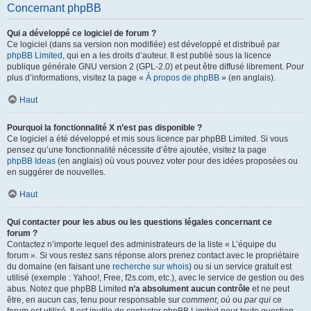
Concernant phpBB
Qui a développé ce logiciel de forum ?
Ce logiciel (dans sa version non modifiée) est développé et distribué par
phpBB Limited
, qui en a les droits d’auteur. Il est publié sous la licence
publique générale GNU version 2 (GPL-2.0) et peut être diffusé librement. Pour
plus d’informations, visitez la page «
À propos de phpBB
» (en anglais).
Haut
Pourquoi la fonctionnalité X n’est pas disponible ?
Ce logiciel a été développé et mis sous licence par phpBB Limited. Si vous
pensez qu’une fonctionnalité nécessite d’être ajoutée, visitez la page
phpBB Ideas
(en anglais) où vous pouvez voter pour des idées proposées ou
en suggérer de nouvelles.
Haut
Qui contacter pour les abus ou les questions légales concernant ce
forum ?
Contactez n’importe lequel des administrateurs de la liste « L’équipe du
forum ». Si vous restez sans réponse alors prenez contact avec le propriétaire
du domaine (en faisant une
recherche sur whois
) ou si un service gratuit est
utilisé (exemple : Yahoo!, Free, f2s.com, etc.), avec le service de gestion ou des
abus. Notez que phpBB Limited
n’a absolument aucun contrôle
et ne peut
être, en aucun cas, tenu pour responsable sur
comment
,
où
ou
par qui
ce