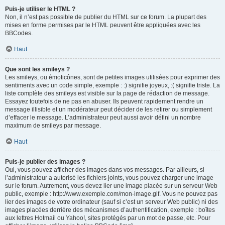
Puis-je utiliser le HTML ?
Non, il n’est pas possible de publier du HTML sur ce forum. La plupart des
mises en forme permises par le HTML peuvent être appliquées avec les
BBCodes.
Haut
Que sont les smileys ?
Les smileys, ou émoticônes, sont de petites images utilisées pour exprimer des
sentiments avec un code simple, exemple : :) signifie joyeux, :( signifie triste. La
liste complète des smileys est visible sur la page de rédaction de message.
Essayez toutefois de ne pas en abuser. Ils peuvent rapidement rendre un
message illisible et un modérateur peut décider de les retirer ou simplement
d’effacer le message. L’administrateur peut aussi avoir défini un nombre
maximum de smileys par message.
Haut
Puis-je publier des images ?
Oui, vous pouvez afficher des images dans vos messages. Par ailleurs, si
l’administrateur a autorisé les fichiers joints, vous pouvez charger une image
sur le forum. Autrement, vous devez lier une image placée sur un serveur Web
public, exemple : http://www.exemple.com/mon-image.gif. Vous ne pouvez pas
lier des images de votre ordinateur (sauf si c’est un serveur Web public) ni des
images placées derrière des mécanismes d’authentification, exemple : boîtes
aux lettres Hotmail ou Yahoo!, sites protégés par un mot de passe, etc. Pour