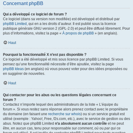
Concernant phpBB
Qui a développé ce logiciel de forum ?
Ce logiciel (dans sa version non modifiée) est développé et distribué par
phpBB Limited
, qui en a les droits d’auteur. Il est publié sous la licence
publique générale GNU version 2 (GPL-2.0) et peut être diffusé librement. Pour
plus d’informations, visitez la page «
À propos de phpBB
» (en anglais).
Haut
Pourquoi la fonctionnalité X n’est pas disponible ?
Ce logiciel a été développé et mis sous licence par phpBB Limited. Si vous
pensez qu’une fonctionnalité nécessite d’être ajoutée, visitez la page
phpBB Ideas
(en anglais) où vous pouvez voter pour des idées proposées ou
en suggérer de nouvelles.
Haut
Qui contacter pour les abus ou les questions légales concernant ce
forum ?
Contactez n’importe lequel des administrateurs de la liste « L’équipe du
forum ». Si vous restez sans réponse alors prenez contact avec le propriétaire
du domaine (en faisant une
recherche sur whois
) ou si un service gratuit est
utilisé (exemple : Yahoo!, Free, f2s.com, etc.), avec le service de gestion ou des
abus. Notez que phpBB Limited
n’a absolument aucun contrôle
et ne peut
être, en aucun cas, tenu pour responsable sur
comment
,
où
ou
par qui
ce