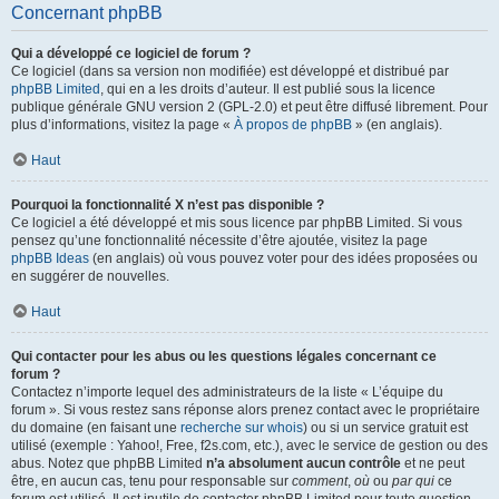
Concernant phpBB
Qui a développé ce logiciel de forum ?
Ce logiciel (dans sa version non modifiée) est développé et distribué par
phpBB Limited
, qui en a les droits d’auteur. Il est publié sous la licence
publique générale GNU version 2 (GPL-2.0) et peut être diffusé librement. Pour
plus d’informations, visitez la page «
À propos de phpBB
» (en anglais).
Haut
Pourquoi la fonctionnalité X n’est pas disponible ?
Ce logiciel a été développé et mis sous licence par phpBB Limited. Si vous
pensez qu’une fonctionnalité nécessite d’être ajoutée, visitez la page
phpBB Ideas
(en anglais) où vous pouvez voter pour des idées proposées ou
en suggérer de nouvelles.
Haut
Qui contacter pour les abus ou les questions légales concernant ce
forum ?
Contactez n’importe lequel des administrateurs de la liste « L’équipe du
forum ». Si vous restez sans réponse alors prenez contact avec le propriétaire
du domaine (en faisant une
recherche sur whois
) ou si un service gratuit est
utilisé (exemple : Yahoo!, Free, f2s.com, etc.), avec le service de gestion ou des
abus. Notez que phpBB Limited
n’a absolument aucun contrôle
et ne peut
être, en aucun cas, tenu pour responsable sur
comment
,
où
ou
par qui
ce