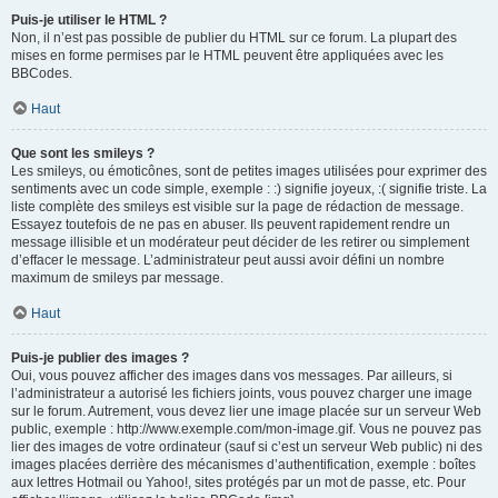
Puis-je utiliser le HTML ?
Non, il n’est pas possible de publier du HTML sur ce forum. La plupart des
mises en forme permises par le HTML peuvent être appliquées avec les
BBCodes.
Haut
Que sont les smileys ?
Les smileys, ou émoticônes, sont de petites images utilisées pour exprimer des
sentiments avec un code simple, exemple : :) signifie joyeux, :( signifie triste. La
liste complète des smileys est visible sur la page de rédaction de message.
Essayez toutefois de ne pas en abuser. Ils peuvent rapidement rendre un
message illisible et un modérateur peut décider de les retirer ou simplement
d’effacer le message. L’administrateur peut aussi avoir défini un nombre
maximum de smileys par message.
Haut
Puis-je publier des images ?
Oui, vous pouvez afficher des images dans vos messages. Par ailleurs, si
l’administrateur a autorisé les fichiers joints, vous pouvez charger une image
sur le forum. Autrement, vous devez lier une image placée sur un serveur Web
public, exemple : http://www.exemple.com/mon-image.gif. Vous ne pouvez pas
lier des images de votre ordinateur (sauf si c’est un serveur Web public) ni des
images placées derrière des mécanismes d’authentification, exemple : boîtes
aux lettres Hotmail ou Yahoo!, sites protégés par un mot de passe, etc. Pour