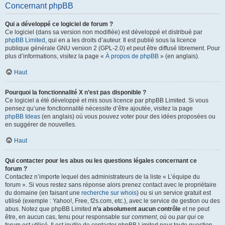
Concernant phpBB
Qui a développé ce logiciel de forum ?
Ce logiciel (dans sa version non modifiée) est développé et distribué par
phpBB Limited
, qui en a les droits d’auteur. Il est publié sous la licence
publique générale GNU version 2 (GPL-2.0) et peut être diffusé librement. Pour
plus d’informations, visitez la page «
À propos de phpBB
» (en anglais).
Haut
Pourquoi la fonctionnalité X n’est pas disponible ?
Ce logiciel a été développé et mis sous licence par phpBB Limited. Si vous
pensez qu’une fonctionnalité nécessite d’être ajoutée, visitez la page
phpBB Ideas
(en anglais) où vous pouvez voter pour des idées proposées ou
en suggérer de nouvelles.
Haut
Qui contacter pour les abus ou les questions légales concernant ce
forum ?
Contactez n’importe lequel des administrateurs de la liste « L’équipe du
forum ». Si vous restez sans réponse alors prenez contact avec le propriétaire
du domaine (en faisant une
recherche sur whois
) ou si un service gratuit est
utilisé (exemple : Yahoo!, Free, f2s.com, etc.), avec le service de gestion ou des
abus. Notez que phpBB Limited
n’a absolument aucun contrôle
et ne peut
être, en aucun cas, tenu pour responsable sur
comment
,
où
ou
par qui
ce