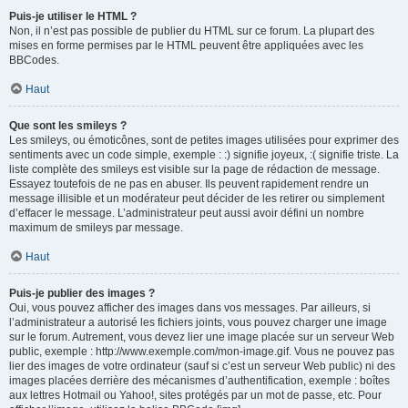
Puis-je utiliser le HTML ?
Non, il n’est pas possible de publier du HTML sur ce forum. La plupart des
mises en forme permises par le HTML peuvent être appliquées avec les
BBCodes.
Haut
Que sont les smileys ?
Les smileys, ou émoticônes, sont de petites images utilisées pour exprimer des
sentiments avec un code simple, exemple : :) signifie joyeux, :( signifie triste. La
liste complète des smileys est visible sur la page de rédaction de message.
Essayez toutefois de ne pas en abuser. Ils peuvent rapidement rendre un
message illisible et un modérateur peut décider de les retirer ou simplement
d’effacer le message. L’administrateur peut aussi avoir défini un nombre
maximum de smileys par message.
Haut
Puis-je publier des images ?
Oui, vous pouvez afficher des images dans vos messages. Par ailleurs, si
l’administrateur a autorisé les fichiers joints, vous pouvez charger une image
sur le forum. Autrement, vous devez lier une image placée sur un serveur Web
public, exemple : http://www.exemple.com/mon-image.gif. Vous ne pouvez pas
lier des images de votre ordinateur (sauf si c’est un serveur Web public) ni des
images placées derrière des mécanismes d’authentification, exemple : boîtes
aux lettres Hotmail ou Yahoo!, sites protégés par un mot de passe, etc. Pour